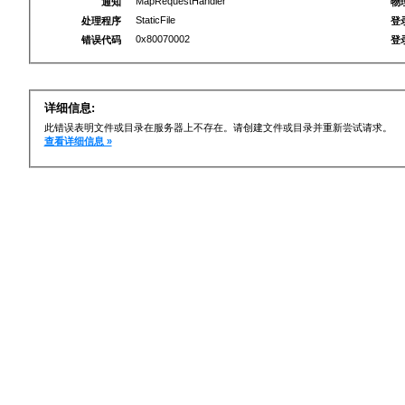
MapRequestHandler
通知
物
StaticFile
处理程序
登
0x80070002
错误代码
登
详细信息:
此错误表明文件或目录在服务器上不存在。请创建文件或目录并重新尝试请求。
查看详细信息 »