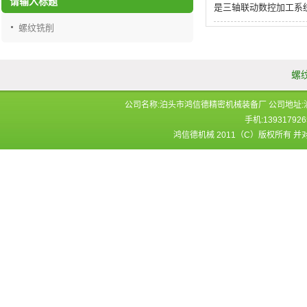
请输入标题
是三轴联动数控加工系
螺纹铣削
螺
公司名称:泊头市鸿信德精密机械装备厂 公司地址:泊头市郝
手机:1393179
鸿信德机械 2011（C）版权所有 并