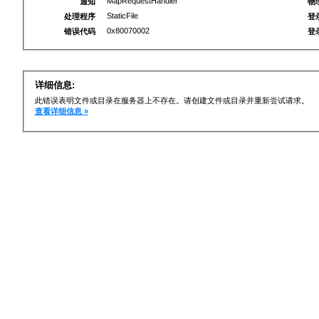
MapRequestHandler
通知
物
StaticFile
处理程序
登
0x80070002
错误代码
登
详细信息:
此错误表明文件或目录在服务器上不存在。请创建文件或目录并重新尝试请求。
查看详细信息 »