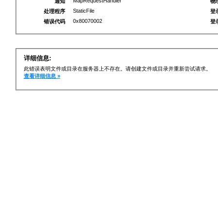
MapRequestHandler
通知
物
StaticFile
处理程序
登
0x80070002
错误代码
登
详细信息:
此错误表明文件或目录在服务器上不存在。请创建文件或目录并重新尝试请求。
查看详细信息 »