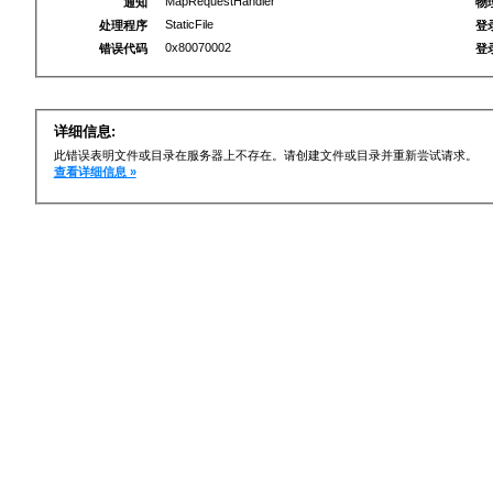
MapRequestHandler
通知
物
StaticFile
处理程序
登
0x80070002
错误代码
登
详细信息:
此错误表明文件或目录在服务器上不存在。请创建文件或目录并重新尝试请求。
查看详细信息 »