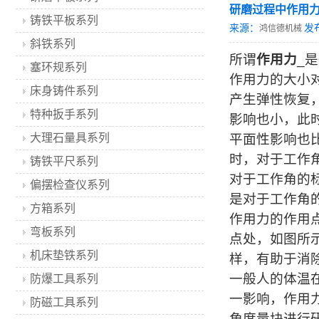
研磨过程中作用
铸铁平板系列
来源：
发
鸿信德机械
斜铁系列
所谓
作用力
_是
塞环规系列
作用力的大小
床身铸件系列
产生弹性恢复
特种扳手系列
影响也小，此
大理石量具系列
平面性影响也
时，对于工作
铸铁平尺系列
对于工作角的
偏摆检查仪系列
是对于工作角
方箱系列
作用力的作用
弯板系列
点处，如图所
机床垫铁系列
样，有助于消
一般人的体温
防爆工具系列
一影响，作用
防磁工具系列
角度量块进行