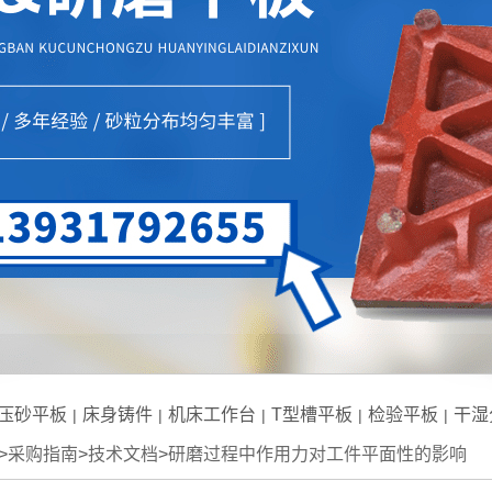
压砂平板
床身铸件
机床工作台
T型槽平板
检验平板
干湿
|
|
|
|
|
>
采购指南
>
技术文档
>
研磨过程中作用力对工件平面性的影响