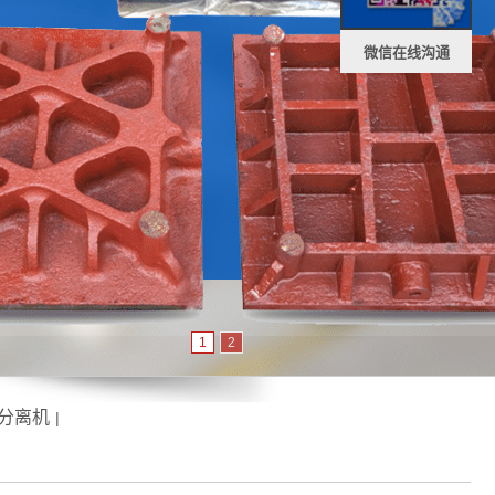
微信在线沟通
1
2
分离机
|