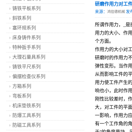
研磨作用力对工
铸铁平板系列
来源：
发
鸿信德机械
斜铁系列
所谓作用力，_是
塞环规系列
用力的大小、作
床身铸件系列
个方面。
特种扳手系列
作用力的大小对
大理石量具系列
研磨时的作用力
弹性变形。当作
铸铁平尺系列
从而影响工件的
偏摆检查仪系列
用力使工件产生
方箱系列
响也小，此时作
弯板系列
刚性比较差时，
机床垫铁系列
大，对工件的平
防爆工具系列
一影响，作用力
有一个工作角的
防磁工具系列
于°的角度量块，