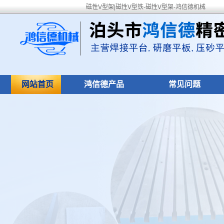
磁性V型架|磁性V型铁-磁性V型架-鸿信德机械
网站首页
鸿信德产品
常见问题