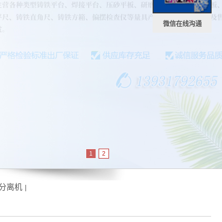
微信在线沟通
1
2
分离机
|