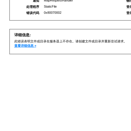
MapRequestHandler
通知
物
StaticFile
处理程序
登
0x80070002
错误代码
登
详细信息:
此错误表明文件或目录在服务器上不存在。请创建文件或目录并重新尝试请求。
查看详细信息 »