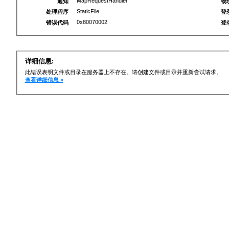
MapRequestHandler
通知
物
StaticFile
处理程序
登
0x80070002
错误代码
登
详细信息:
此错误表明文件或目录在服务器上不存在。请创建文件或目录并重新尝试请求。
查看详细信息 »