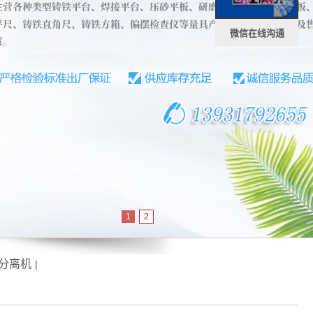
微信在线沟通
1
2
分离机
|