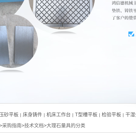
压砂平板
床身铸件
机床工作台
T型槽平板
检验平板
干湿
|
|
|
|
|
>
采购指南
>
技术文档
>
大理石量具的分类