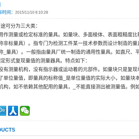
类
布时间：
2015/11/10 8:10:28
用途可分为三大类：
指用作测量或检定标准的量具。如量块、多面棱体、表面粗糙度比
或称非标量具）。指专门为检测工件某一技术参数而设计制造的
或称_量具）。一般指由量具厂统一制造的通用性量具。如直尺、
固定形式复现量值的测量器具。特点如下：
般没有测量机构，没有指示器或运动着的元部件。如量块只是复现
了单位量值，即量具的标称值_是单位量值的实际大小，如量块
量机构，如不依赖其他配用的量具，_不能直接测出被测量值。例
UCTS