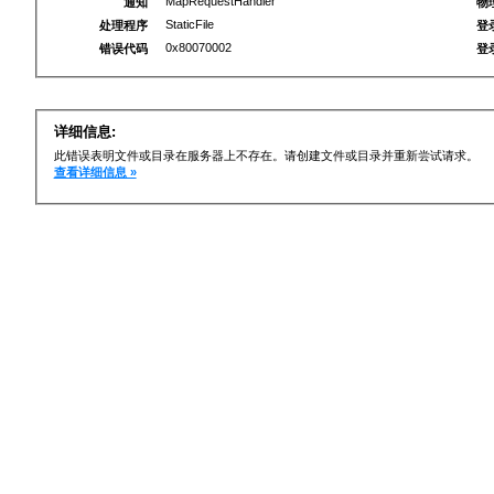
MapRequestHandler
通知
物
StaticFile
处理程序
登
0x80070002
错误代码
登
详细信息:
此错误表明文件或目录在服务器上不存在。请创建文件或目录并重新尝试请求。
查看详细信息 »