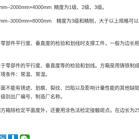
0mm--2000mm×4000mm 精度为1级、2级、3级。
00mm--3000mm×8000mm 精度为3级和精刨，大于以上规格
于零部件平行度、垂直度的检验和划线时支撑工件，一般为边长
用于零部件的平行度、垂直度等的检验和划线。方箱是用铸铁制成
环境条件：常温、常湿。
作面不能有锈迹、划痕、裂纹、凹陷以及影响计量性能的其他缺
，级别出厂编号、制造厂名称。
方箱除检定平面度外，还要用涂色法检定接触斑点。在边长为25