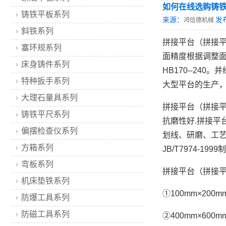
如何在线选购铸铁
铸铁平板系列
来源：
发
鸿信德机械
斜铁系列
拼接平台（拼接
塞环规系列
面精度根据调整面
床身铸件系列
HB170--2
特种扳手系列
大型平台的生产
大理石量具系列
拼接平台（拼接平板
铸铁平尺系列
抗磨性好.拼接
偏摆检查仪系列
划线、研磨、工艺
方箱系列
JB/T7974-1
弯板系列
拼接平台（拼接
机床垫铁系列
①100mm×200m
防爆工具系列
防磁工具系列
②400mm×600m