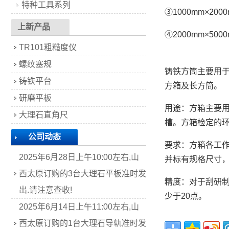
特种工具系列
③1000mm×200
上新产品
④2000mm×50
TR101粗糙度仪
螺纹塞规
铸铁方筒主要用
铸铁平台
方箱及长方筒。
研磨平板
用途：方箱主要
大理石直角尺
槽。方箱检定的
公司动态
要求：方箱各工
2025年6月28日上午10:00左右,山
并标有规格尺寸
西太原订购的3台大理石平板准时发
精度：对于刮研制
出.请注意查收!
少于20点。
2025年6月14日上午11:00左右,山
西太原订购的1台大理石导轨准时发