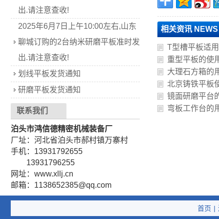
出.请注意查收!
2025年6月7日上午10:00左右,山东
相关资讯 NEWS
聊城订购的2台纳米研磨平板准时发
T型槽平板适
出.请注意查收!
重型平板的使
大理石方箱的
划线平板发货通知
北京铸铁平板
研磨平板发货通知
镜面研磨平台
弯板工作台的
联系我们
泊头市鸿信德精密机械装备厂
厂址：河北省泊头市郝村镇万寨村
手机：13931792655
13931796255
网址：www.xllj.cn
邮箱：1138652385@qq.com
首页
|