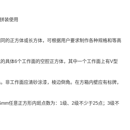
可以拼装使用
相同的正方体或长方体，可根据用户要求制作各种规格和等高
的具体6个工作面的空腔正方体，其中一个工作面上有V型
陷。非工作面应清砂涂漆，棱边倒角。在方箱内壁应有标牌，
mm任意正方形内斑点数为：1级、2级不少于25点；3级不