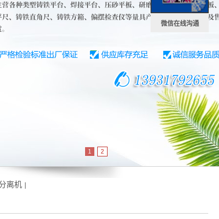
微信在线沟通
1
2
分离机
|