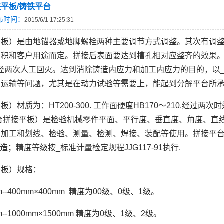
平板/铸铁平台
布时间：
2015/6/1 17:25:31
平板）是由地锚器或地脚螺栓两种主要调节方式调整。其次有调
积和客户用途而定。拼接后表面要达到槽孔相对应整齐的效果。拼接
40。并经两次人工回火。达到消除铸造内应力和加工内应力的目的
，运输等问题，尤其是在动力试验等需要上，能起到分解平台所
）材质为：HT200-300. 工作面硬度HB170～210.经过
平台拼接平板）是检验机械零件平面、平行度、垂直度、角度、直
加工和划线、检验、测量、检测、焊接、装配等使用。拼接平台拼
999制造；精度等级按_标准计量检定规程JJG117-91执行.
平板）规格：
m--400mm×400mm 精度为00级、0级、1级。
m--1000mm×1500mm 精度为0级、1级、2级。