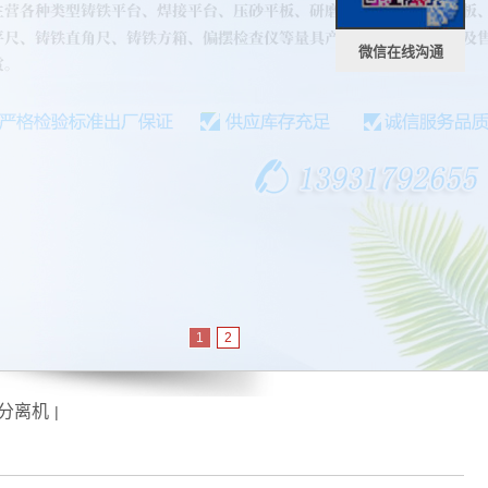
微信在线沟通
1
2
分离机
|