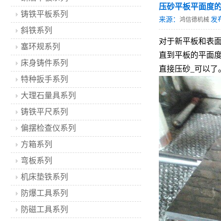
压砂平板平面度
铸铁平板系列
来源：
发
鸿信德机械
斜铁系列
对于新平板和表面划
塞环规系列
直到平
板的平面度
床身铸件系列
直接压砂_可以了
特种扳手系列
大理石量具系列
铸铁平尺系列
偏摆检查仪系列
方箱系列
弯板系列
机床垫铁系列
防爆工具系列
防磁工具系列