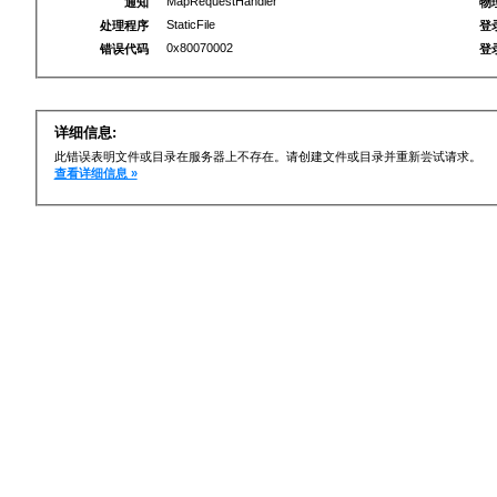
MapRequestHandler
通知
物
StaticFile
处理程序
登
0x80070002
错误代码
登
详细信息:
此错误表明文件或目录在服务器上不存在。请创建文件或目录并重新尝试请求。
查看详细信息 »