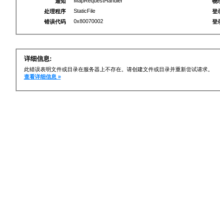
MapRequestHandler
通知
物
StaticFile
处理程序
登
0x80070002
错误代码
登
详细信息:
此错误表明文件或目录在服务器上不存在。请创建文件或目录并重新尝试请求。
查看详细信息 »