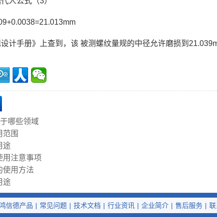
代人公式（3）
9+0.0038=21.013mm
设计手册》上查到，该 被测螺纹量规的中径允许磨损到21.039
用于哪些领域
用范围
用途
使用注意事项
的使用方法
用途
鸿信德产品
|
常见问题
|
技术文档
|
行业资讯
|
企业简介
|
售后服务
|
联