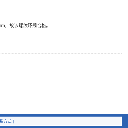
mm，故该
螺纹环规
合格。
系方式
|