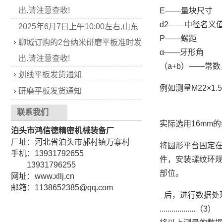
出.请注意查收!
E——量块尺寸
d2——中径名义
2025年6月7日上午10:00左右,山东
P——螺距
聊城订购的2台纳米研磨平板准时发
α——牙形角
出.请注意查收!
（a+b）——常数
划线平板发货通知
例如测量M22×
研磨平板发货通知
联系我们
实际选用16mm
泊头市鸿信德精密机械装备厂
厂址：河北省泊头市郝村镇万寨村
将圆形平台固定在
手机：13931792655
件，安装螺纹环规
13931796255
部位。
网址：www.xllj.cn
邮箱：1138652385@qq.com
_后，进行数据处
..................（3）