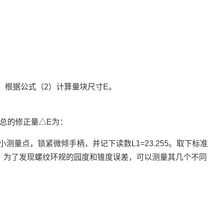
为，根据公式（2）计算量块尺寸E。
则总的修正量△E为：
量点，锁紧微倾手柄，并记下读数L1=23.255。取下标准
08。为了发现螺纹环规的园度和锥度误差，可以测量其几个不同