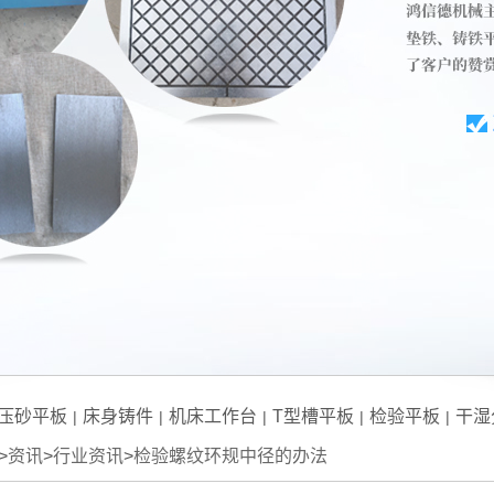
压砂平板
床身铸件
机床工作台
T型槽平板
检验平板
干湿
|
|
|
|
|
>
资讯
>
行业资讯
>
检验螺纹环规中径的办法