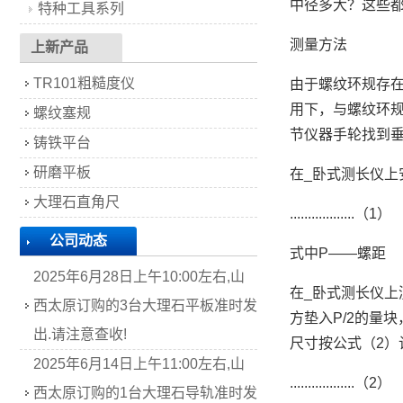
中径多大？这些
特种工具系列
测量方法
上新产品
TR101粗糙度仪
由于螺纹环规存在
用下，与螺纹环
螺纹塞规
节仪器手轮找到
铸铁平台
研磨平板
在_卧式测长仪上
大理石直角尺
..................（1）
公司动态
式中P——螺
2025年6月28日上午10:00左右,山
在_卧式测长仪上
西太原订购的3台大理石平板准时发
方垫入P/2的量
出.请注意查收!
尺寸按公式（2）
2025年6月14日上午11:00左右,山
..................（2）
西太原订购的1台大理石导轨准时发