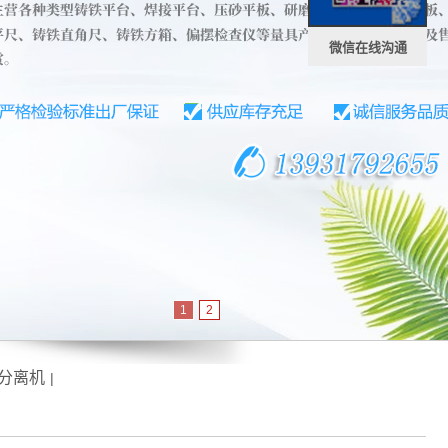
微信在线沟通
1
2
分离机
|