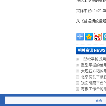
将以上测量的数据
实际中径d2=21.00
从《普通螺纹量规
相关资讯 NEWS
T型槽平板适
重型平板的使
大理石方箱的
北京铸铁平板
镜面研磨平台
弯板工作台的
首页
|