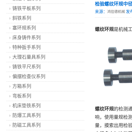
检验螺纹环规中
铸铁平板系列
来源：
发
鸿信德机械
斜铁系列
塞环规系列
螺纹环规
是机械
床身铸件系列
特种扳手系列
大理石量具系列
铸铁平尺系列
偏摆检查仪系列
方箱系列
弯板系列
机床垫铁系列
螺纹环规
的检测
防爆工具系列
响，使用量规检
防磁工具系列
量，摸索出用检