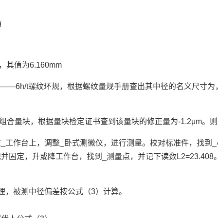
值
，其值为6.160mm
1.5——6h/t螺纹环规，根据螺纹量规手册查出其中径的名义尺寸
的组合量块，根据量块检定证书查到该量块的修正量为-1.2μm。
_工作台上，调整_卧式测微仪，进行测量。校对标准件，找到_小测
并固定，升或降工作台，找到_测量点，并记下读数L2=23.4
理，被测中径偏差按公式（3）计算。