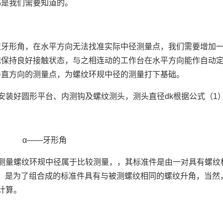
都是我们需要知道的。
牙形角，在水平方向无法找准实际中径测量点，我们需要增加一套
规保持良好接触状态，与之相连动的工作台在水平方向能作自动定
垂直方向的测量点，为螺纹环规中径的测量打下基础。
安装好圆形平台、内测钩及螺纹测头，测头直径dk根据公式（1
距 α——牙形角
测量螺纹环规中径属于比较测量，，其标准件是由一对具有螺纹
块，是为了组合成的标准件具有与被测螺纹相同的螺纹升角，当然
计算。